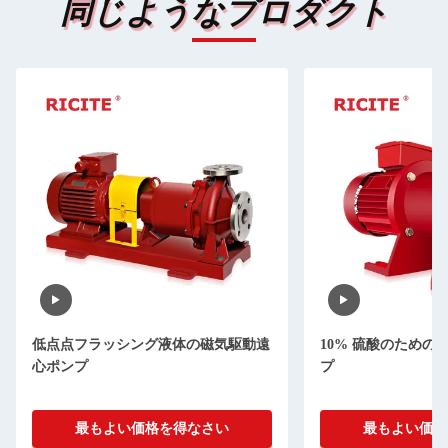
同じようなプロダクト
低点点フラッシング液体の磁気駆動遠
10% 硫酸のための
心ポンプ
プ
最もよい価格を得なさい
最もよい価格