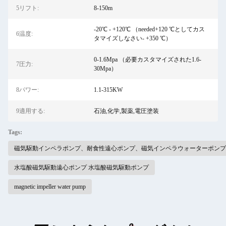
5リフト:
8-150m
-20℃ - +120℃ （needed+120 ℃としてカス
6温度:
タマイズしなさい- +350 ℃）
0-1.6Mpa （必要カスタマイズされた1.6-
7圧力:
30Mpa）
8パワー:
1.1-315KW
9適用する:
石油,化学,製薬,電圧塗装
Tags:
磁気駆動インペラポンプ、耐食性遠心ポンプ、磁気インペラウォーターポンプ
水塩酸磁気駆動遠心ポンプ 水塩酸磁気駆動ポンプ
magnetic impeller water pump