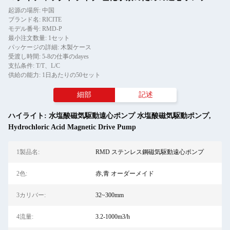
起源の場所: 中国
ブランド名: RICITE
モデル番号: RMD-P
最小注文数量: 1セット
パッケージの詳細: 木製ケース
受渡し時間: 5-8の仕事のdayes
支払条件: T/T、L/C
供給の能力: 1日あたりの50セット
細部
記述
ハイライト:
水塩酸磁気駆動遠心ポンプ 水塩酸磁気駆動ポンプ
,
Hydrochloric Acid Magnetic Drive Pump
1製品名:
RMD ステンレス鋼磁気駆動遠心ポンプ
2色:
赤,青 オーダーメイド
3カリバー:
32~300mm
4流量:
3.2-1000m3/h